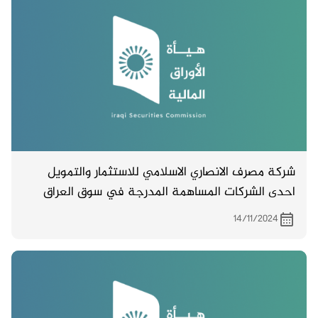
شركة مصرف الانصاري الاسلامي للاستثمار والتمويل
احدى الشركات المساهمة المدرجة في سوق العراق
للاوراق المالية تدعو مساهميها لحضور اجتماع الهيئة
14/11/2024
العامة والمزمع انعقاده بتاريخ 9/1/2025 الساعة
العاشرة صباحاً في بناية الادارة العامة للمصرف الكائن
بغداد / الكرادة / شارع سلمان فائق .