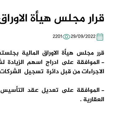
قرار مجلس هيأة الاوراق الم
2201
29/09/2022
قرر
مجلس
هيأة
الاوراق
المالية
بجلسته
- الموافقة
على
ادراج
اسهم
الزيادة
لش
الاجراءات
من
قبل
دائرة
تسجيل الشركات
- الموافقة
على
تعديل
عقد
التأسيس
العقارية .