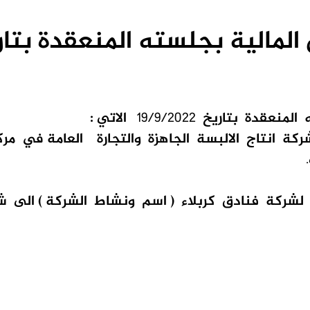
الية بجلسته المنعقدة بتاريخ /2022
المنعقدة
بتاريخ
19/9/2022
الاتي :
ركة
انتاج
الالبسة
الجاهزة
والتجارة
العامة في
مرك
.
لشركة
فنادق
كربلاء
(
اسم
ونشاط
الشركة
) الى
ش