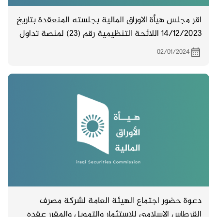
اقر مجلس هيأة الاوراق المالية بجلسته المنعقدة بتاريخ
14/12/2023 اللائحة التنظيمية رقم (23) لمنصة تداول
اسهم الشركات غير المفصحة عن بياناتها المالية .
02/01/2024
دعوة حضور اجتماع الهيئة العامة لشركة مصرف
القرطاس الاسلامي للاستثمار والتمويل والمقرر عقده