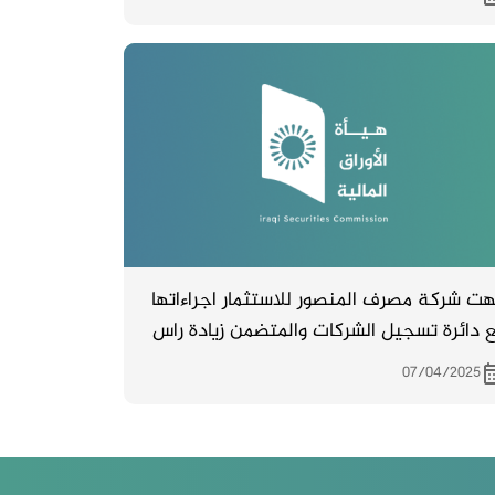
 ديوان الرقابة المالية لغرض استكمال
راءات التدقيق واصدار البيانات بصورتها
نهائية .
هت شركة مصرف المنصور للاستثمار اجراءاتها
 دائرة تسجيل الشركات والمتضمن زيادة راس
المال من (351,000,000,000 ) ثلاثمائة وواحد
07/04/2025
وخمسون مليار دينار الى ( 445,000,000,000 )
بعمائة وخمسة واربعون مليار دينار