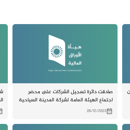
ن
صادقت دائرة تسجيل الشركات على محضر
شر
اجتماع الهيئة العامة لشركة المدينة السياحية
ال
في سد الموصل والمنعقد بتاريخ 2/9/2023
لل
28/12/2023
ال