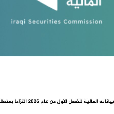
لية للفصل الاول من عام 2026 التزاما بمتطلبات الافصاح المالي في السوق.