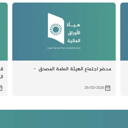
محضر اجتماع الهيئة العامة المصدق -
قد
ال
الر
29/03/2026