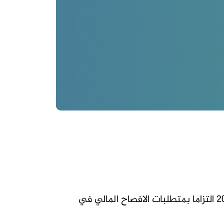
الى الهياة بياناته المالية للفصل الاول من عام 2026 التزاما بمتطلبات الافصاح المالي في