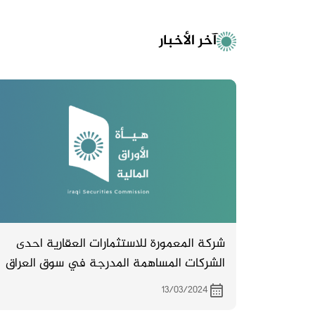
آخر الأخبار
شركة المعمورة للاستثمارات العقارية احدى
الشركات المساهمة المدرجة في سوق العراق
للاوراق المالية تدعو مساهميها لحضور اجتماع
13/03/2024
الهيئة العامة والمزمع انعقاده بتاريخ