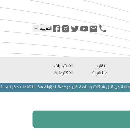
العربية
التقارير
الاستمارات
والنشرات
الالكترونية
كات وساطة غير مرخصة لمزاولة هذا النشاط. نحذر المستثمرين (أفراد وشركا