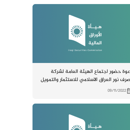
وة حضور اجتماع الهيئة العامة لشركة
رف نور العراق الاسلامي للاستثمار والتمويل
والمزمع انعقاده بتاريخ 24/11/2022 في قاعة
09/11/2022
رف عبر العراق الكائن في الكرادة – العلوية
– مقابل بدالة العلوية محلة 929 – شارع 99 –
ى 192/222