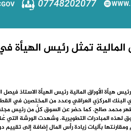
ق المالية تمثل رئيس الهيأة ف
يس هيأة الأوراق المالية رئيس الهيأة الاستاذ فيصل
لي البنك المركزي العراقي وعدد من المختصين في القطا
ر محمد صالح. كما حضر عن السوق كلٌّ من رئيس مجلس إ
سوق لهذه المبادرات التطويرية. وشهدت الورشة التي ع
ومقارنتها بآليات زيادة رأس المال إضافة إلى تقييم دور