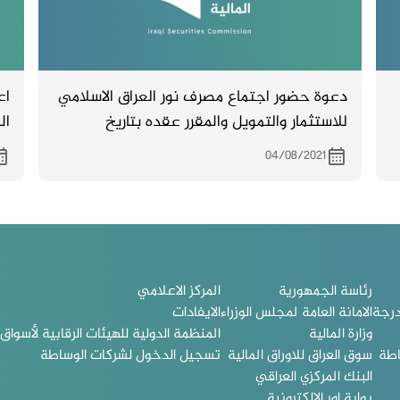
دعوة حضور اجتماع مصرف نور العراق الاسلامي
اع
للاستثمار والتمويل والمقرر عقده بتاريخ
ال
19/8/2021
وا
04/08/2021
رئاسة الجمهورية
المركز الاعلامي
درجة
الامانة العامة لمجلس الوزراء
الايفادات
وزارة المالية
المنظمة الدولية للهيئات الرقابية لأسواق ا
اطة
سوق العراق للاوراق المالية
تسجيل الدخول لشركات الوساطة
البنك المركزي العراقي
بوابة اور الالكترونية