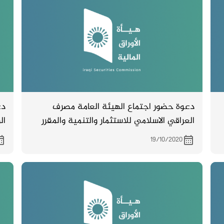
دعوة حضور اجتماع الهيئة العامة مصرف
دع
العراقي الاسلامي للاستثمار والتنمية والمقرر
ال
عقده بتاريخ 31/10/2020
19/10/2020
زقاق 14 د