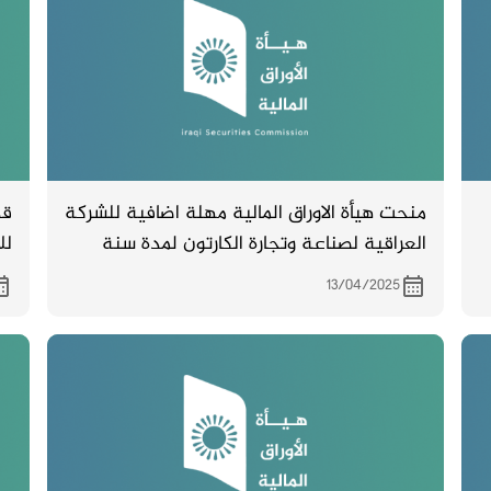
منحت هيأة الاوراق المالية مهلة اضافية للشركة
قد
العراقية لصناعة وتجارة الكارتون لمدة سنة
لل
واحدة لتقديم البيانات المالية لسنة 2024 .
الث
13/04/2025
املين الاستمرار بالمتابعة مع ديوان الرقابة
المالية لغرض استكمال اجراءات التدقيق واصدار
البيانات بصورتها النهائية .