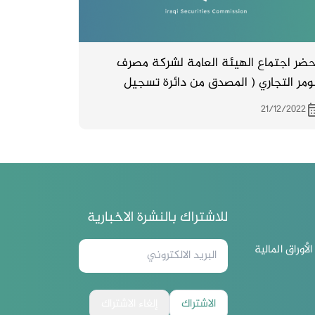
ضر اجتماع الهيئة العامة لشركة مصرف
مر التجاري ( المصدق من دائرة تسجيل
ركات ) المنعقد بتاريخ 27/10/2022
21/12/2022
للاشتراك بالنشرة الاخبارية
لأوراق المالية
الاشتراك
إلغاء الاشتراك