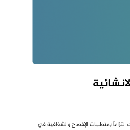
لانشائية
واد الانشائية حساباتها الختامية لسنة 2024 إلى الهيأة ، وذلك التزاماً بمتطلبات الإفصاح والشفافية في