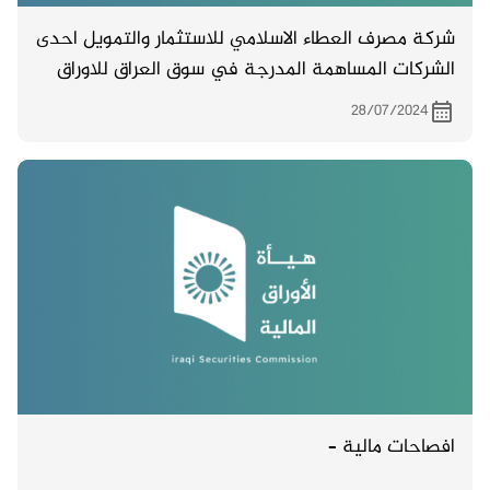
شركة مصرف العطاء الاسلامي للاستثمار والتمويل احدى
الشركات المساهمة المدرجة في سوق العراق للاوراق
المالية تدعو مساهميها لحضور اجتماع الهيئة العامة
28/07/2024
والمزمع انعقاده بتاريخ 10/9/2024 الساعة العاشرة
صباحاً في الفرع الرئيسي بغداد – عرصات الهندية –
محلة 929 شارع 30 – بناية 76 .
افصاحات مالية –