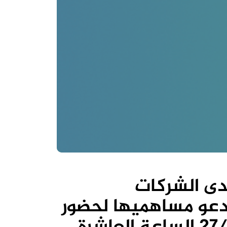
حدى الشركات
تدعو مساهميها لحضور