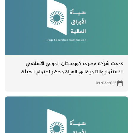
قدمت شركة مصرف كوردستان الدولي الاسلامي
للاستثمار والتنميةالى الهياة محضر اجتماع الهيئة
العامة ( غير المصدق ) والمنعقد بتاريخ 15/2/ 2025
09/03/2025