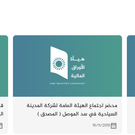
محضر اجتماع الهيئة العامة لشركة المدينة
قد
السياحية في سد الموصل ( المصدق )
الخ
والمنعقد بتاريخ 29/11/2018 .
19/11/2019