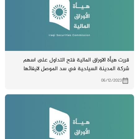
قررت هيأة الاوراق المالية فتح التداول على اسهم
شركة المدينة السياحية في سد الموصل لايفائها
بتمطلبات الافصاح بتقديم حساباتها الختامية لسنة
06/12/2023
2022 .