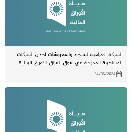
الشركة العراقية للسجاد والمفروشات احدى الشركات
المساهمة المدرجة في سوق العراق للاوراق المالية
تدعو مساهميها لحضور اجتماع الهيئة العامة والمزمع
24/06/2024
انعقاده بتاريخ 14/7/2024 الساعة ( العاشرة ) في قاعة
نقابة الاقتصادين العراقية في المنصور / شارع النقابات