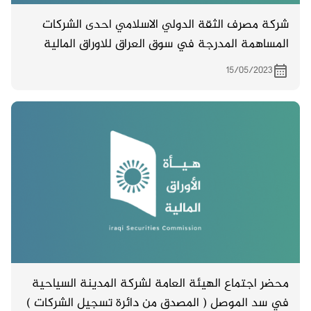
شركة مصرف الثقة الدولي الاسلامي احدى الشركات
المساهمة المدرجة في سوق العراق للاوراق المالية
تدعو مساهميها لحضور اجتماع الهيئة العامة والمزمع
15/05/2023
انعقاده بتاريخ 28/5/2023 الساعة ( العاشرة ) في
بغداد –الكرادة – ساحة التحريات / م 906 / زقاق 38
محضر اجتماع الهيئة العامة لشركة المدينة السياحية
في سد الموصل ( المصدق من دائرة تسجيل الشركات )