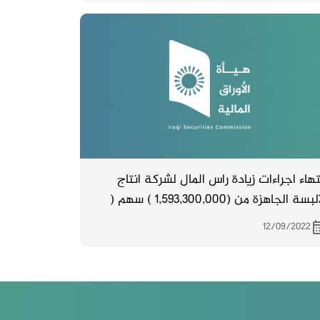
تهاء اجراءات زيادة راس المال لشركة انتاج
الالبسة الجاهزة من (1,593,300,000 ) سهم (
يار وخمسمائة وثلاثة وتسعون مليون
12/09/2022
وثلاثمائة الف دينار ) الى ( 3,186,600,000 )
م ( ثلاثة مليارات ومائة وستة وثمانون
يون وستمائة الف دينار )