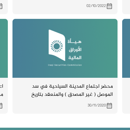
والمزمع انعقاده بتاريخ 18/10/2022 في بناية
02/10/2022
مصرف العطاء الاسلامي / الادارة العامة – الفرع
الرئيسي الكائن في شارع العرصات محلة 929 ع
30 رقم 76
محضر اجتماع المدينة السياحية في سد
الموصل ( غير المصدق ) والمنعقد بتاريخ
مص
15/11/2020
بتاري
30/11/2020